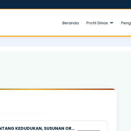
Beranda
Profil Dinas
Pen
PERWAL NO. 146 TAHUN 2022 TENTANG KEDUDUKAN, SUSUNAN ORGANISASI, TUGAS POKOK, FUNGSI, DAN TATA KERJA DISPORAPAR