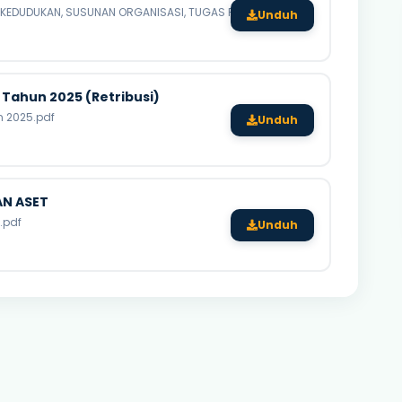
KEDUDUKAN, SUSUNAN ORGANISASI, TUGAS POKOK, FUNGSI, DAN TATA KERJA DI
Unduh
Tahun 2025 (Retribusi)
 2025.pdf
Unduh
N ASET
.pdf
Unduh