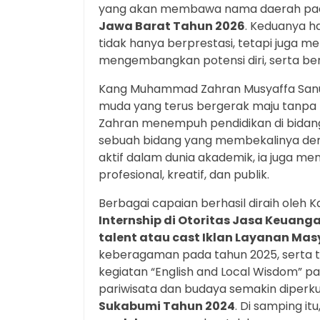
yang akan membawa nama daerah pad
Jawa Barat Tahun 2026
. Keduanya h
tidak hanya berprestasi, tetapi juga 
mengembangkan potensi diri, serta ber
Kang Muhammad Zahran Musyaffa Sanu
muda yang terus bergerak maju tanpa te
Zahran menempuh pendidikan di bidang 
sebuah bidang yang membekalinya deng
aktif dalam dunia akademik, ia juga me
profesional, kreatif, dan publik.
Berbagai capaian berhasil diraih oleh 
Internship di Otoritas Jasa Keuang
talent atau cast Iklan Layanan Mas
keberagaman pada tahun 2025, serta 
kegiatan “English and Local Wisdom” p
pariwisata dan budaya semakin diperkua
Sukabumi Tahun 2024
. Di samping itu