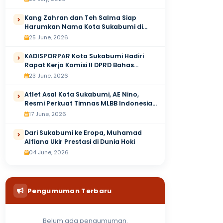
Kang Zahran dan Teh Salma Siap
Harumkan Nama Kota Sukabumi di
Ajang Mojang Jajaka Jawa Barat 2026
25 June, 2026
KADISPORPAR Kota Sukabumi Hadiri
Rapat Kerja Komisi II DPRD Bahas
Raperda Pemberdayaan Ekonomi
23 June, 2026
Kreatif
Atlet Asal Kota Sukabumi, AE Nino,
Resmi Perkuat Timnas MLBB Indonesia
di Asian Games 2026
17 June, 2026
Dari Sukabumi ke Eropa, Muhamad
Alfiana Ukir Prestasi di Dunia Hoki
04 June, 2026
Pengumuman Terbaru
Belum ada pengumuman.