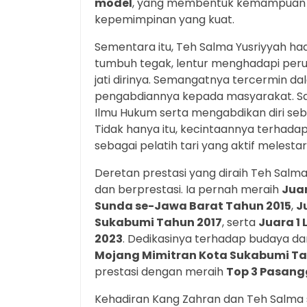
model
, yang membentuk kemampuan ko
kepemimpinan yang kuat.
Sementara itu, Teh Salma Yusriyyah h
tumbuh tegak, lentur menghadapi peru
jati dirinya. Semangatnya tercermin 
pengabdiannya kepada masyarakat. Saa
Ilmu Hukum serta mengabdikan diri seb
Tidak hanya itu, kecintaannya terhada
sebagai pelatih tari yang aktif melestar
Deretan prestasi yang diraih Teh Salm
dan berprestasi. Ia pernah meraih
Juar
Sunda se-Jawa Barat Tahun 2015
,
J
Sukabumi Tahun 2017
, serta
Juara 1
2023
. Dedikasinya terhadap budaya d
Mojang Mimitran Kota Sukabumi T
prestasi dengan meraih
Top 3 Pasang
Kehadiran Kang Zahran dan Teh Salma 