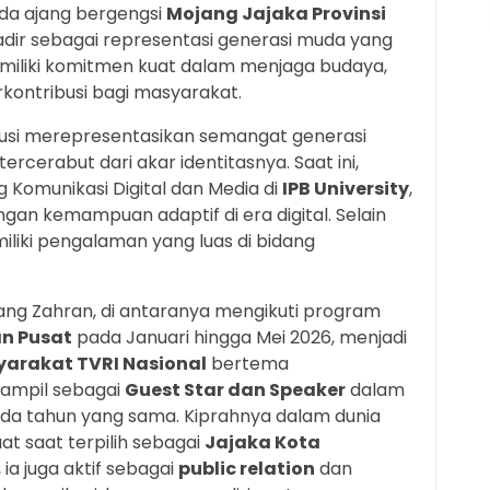
a ajang bergengsi
Mojang Jajaka Provinsi
adir sebagai representasi generasi muda yang
memiliki komitmen kuat dalam menjaga budaya,
kontribusi bagi masyarakat.
si merepresentasikan semangat generasi
rcerabut dari akar identitasnya. Saat ini,
Komunikasi Digital dan Media di
IPB University
,
an kemampuan adaptif di era digital. Selain
miliki pengalaman yang luas di bidang
Kang Zahran, di antaranya mengikuti program
an Pusat
pada Januari hingga Mei 2026, menjadi
yarakat TVRI Nasional
bertema
tampil sebagai
Guest Star dan Speaker
dalam
ada tahun yang sama. Kiprahnya dalam dunia
t saat terpilih sebagai
Jajaka Kota
, ia juga aktif sebagai
public relation
dan