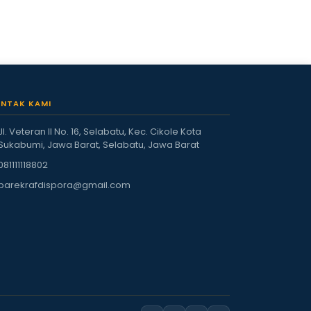
NTAK KAMI
Jl. Veteran II No. 16, Selabatu, Kec. Cikole Kota
Sukabumi, Jawa Barat, Selabatu, Jawa Barat
081111118802
parekrafdispora@gmail.com