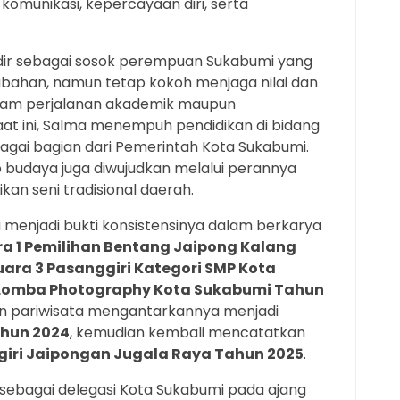
munikasi, kepercayaan diri, serta
adir sebagai sosok perempuan Sukabumi yang
bahan, namun tetap kokoh menjaga nilai dan
dalam perjalanan akademik maupun
t ini, Salma menempuh pendidikan di bidang
agai bagian dari Pemerintah Kota Sukabumi.
p budaya juga diwujudkan melalui perannya
ikan seni tradisional daerah.
a menjadi bukti konsistensinya dalam berkarya
a 1 Pemilihan Bentang Jaipong Kalang
uara 3 Pasanggiri Kategori SMP Kota
 Lomba Photography Kota Sukabumi Tahun
an pariwisata mengantarkannya menjadi
ahun 2024
, kemudian kembali mencatatkan
giri Jaipongan Jugala Raya Tahun 2025
.
sebagai delegasi Kota Sukabumi pada ajang